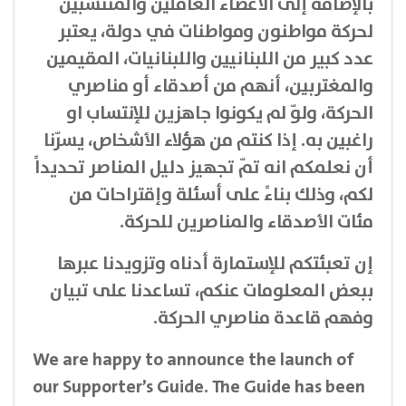
بالإضافة إلى الأعضاء العاملين والمنتسبين
لحركة مواطنون ومواطنات في دولة، يعتبر
عدد كبير من اللبنانيين واللبنانيات، المقيمين
والمغتربين، أنهم من أصدقاء أو مناصري
الحركة، ولوّ لم يكونوا جاهزين للإنتساب او
راغبين به. إذا كنتم من هؤلاء الأشخاص، يسرّنا
أن نعلمكم انه تمّ تجهيز دليل المناصر تحديداً
لكم، وذلك بناءً على أسئلة وإقتراحات من
مئات الأصدقاء والمناصرين للحركة.‎‎
إن تعبئتكم للإستمارة أدناه وتزويدنا عبرها
ببعض المعلومات عنكم، تساعدنا على تبيان
وفهم قاعدة مناصري الحركة.
We are happy to announce the launch of
our Supporter’s Guide. The Guide has been